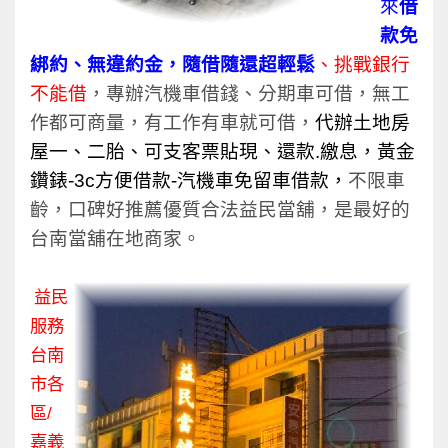
來
借
款免
綁約、無違約金，隨借隨還超輕鬆
、挑戰銀行
不能借
，專辦汽機車借錢、分期車可借，無工
作都可商量，有工作有車就可借，
代辦土地房
屋一、二胎、可支客票貼現、還款.繳息，黃金
鑽錶-3c方便借款-汽機車免留車借款，
不限車
齡，口碑好推薦優質合法益民當舖，是最好的
台南當舖在地商家。
益民
服務
台南
市各
區/
嘉義