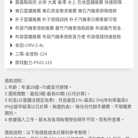
嘉義縣政府 太保 大崙 後潭 水上 在地當舖推薦 快速辦理立即放款
東石當鋪推薦 東石資金需求推薦 東石汽機車辦理借款
朴子當鋪推薦 朴子借錢諮詢 朴子汽機車分期車都可借
布袋汽機車借款推薦 義竹汽機車借款超推 布袋義竹資金借款
布袋當舖推薦 布袋汽機車借款真方便 布袋借錢快速放款
本田-CRV-2.4L
三陽-金發財-124
摩特動力-PGO-115
借款須知：
1.年齡：年滿18歲~70歲皆可辦理。
2.還款期數：最低3期-最長60期 (以月計算)。
3.利息(以當舖法規定為準) : 月息最低1%~最高2.5%[年利率最高3
0%](提早結清以日計算，無違約金)、無任何代辦手續費、不限職業
類別。
4.依據個人工作、薪水及各項負債授信條件不同，而有所差異。
還款說明：以下為借款成本計算的參考案例：