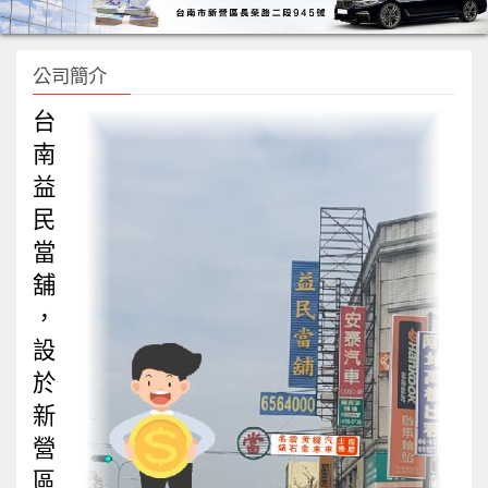
公司簡介
台
南
益
民
當
舖
，
設
於
新
營
區