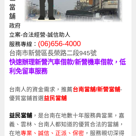
當
舖
政府
立案-合法經營-誠信助人
(06)656-4000
服務專線：
台南市新營區長榮路二段945號
快速辦理新營汽車借款/新營機車借款，低
利免留車服務
台南人的資金需求，推薦
台南當舖
/
新營當舖
-
優質當鋪首選
益民當舖
益民當舖
，是台南在地數十年服務典當業，嘉
義、雲林、台南人都知道的優質合法的當舖，
在地
專業、誠信、正派
、保密
，服務親切深得