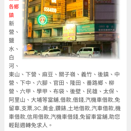
各鄉
鎮
新
營、
鹽
水、
白
河、
東山、下營、麻豆、關子嶺、義竹、後鎮、中
營、下中、六腳、官田、隆田、番路鄉、柳
營、六甲、學甲、布袋、後壁、民雄、太保、
阿里山、大埔等當舖,借款,借錢,汽機車借款,免
留車,支票,3C,黃金,鑽錶,土地借款,汽車借款,機
車借款,信用借款,汽機車借錢,免留車當舖,助您
輕鬆週轉免求人。