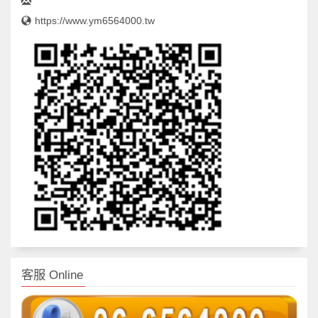
https://www.ym6564000.tw
客服 Online