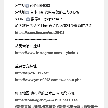
➤
電話
(06)6564000
➤
地址
台南市新營區長榮路二段
945
號
➤
LINE
搜尋
ID: @qps2941t
加入我們的益民
Line
資金問題都能免費隨時諮詢
https://page.line.me/qps2941t
-----------------------------------
益民當鋪
IG
連結
https://www.instagram.com/__yimin_/
------------------------------------
益民官方網址
http://vip297.u95.tw/
http://www.ymin0202.com.tw/about.php
-----------------------------------
打開地圖
也可導航至本店喔
輕鬆方便
https://loan-agency-424.business.site/
#
新營當舖
#
新營機車借款
#
新營汽車借款
#
新營黃金