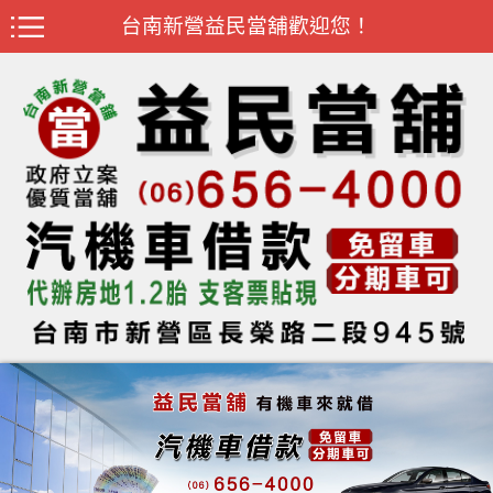
台南新營益民當舖歡迎您！