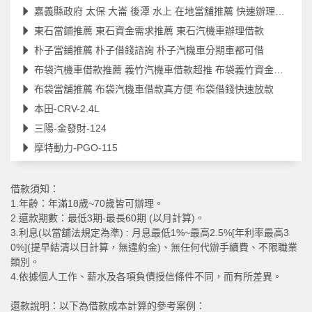
嘉義縣政府 太保 大崙 後潭 水上 在地當舖推薦 快速辦理立即放款
東石當鋪推薦 東石資金需求推薦 東石汽機車辦理借款
朴子當鋪推薦 朴子借錢諮詢 朴子汽機車分期車都可借
布袋汽機車借款推薦 義竹汽機車借款超推 布袋義竹資金借款
布袋當舖推薦 布袋汽機車借款真方便 布袋借錢快速放款
本田-CRV-2.4L
三陽-金發財-124
摩特動力-PGO-115
借款須知：
1.年齡：年滿18歲~70歲皆可辦理。
2.還款期數：最低3期-最長60期 (以月計算)。
3.利息(以當舖法規定為準) : 月息最低1%~最高2.5%[年利率最高3
0%](提早結清以日計算，無違約金)、無任何代辦手續費、不限職業
類別。
4.依據個人工作、薪水及各項負債授信條件不同，而有所差異。
還款說明：以下為借款成本計算的參考案例：