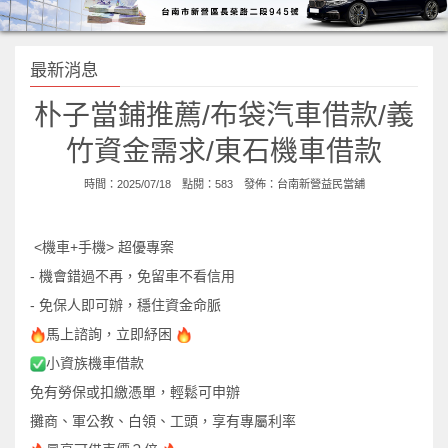
最新消息
朴子當鋪推薦/布袋汽車借款/義
竹資金需求/東石機車借款
時間：2025/07/18 點閱：583 發佈：
台南新營益民當舖
<
+
>
機車
手機
超優專案
-
機會錯過不再，免留車不看信用
-
免保人即可辦，穩住資金命脈
馬上諮詢，立即紓困
小資族機車借款
免有勞保或扣繳憑單，輕鬆可申辦
攤商、軍公教、白領、工頭，享有專屬利率