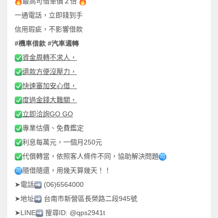
最高可借車價２倍
一通電話，立即錢到手
信用瑕疵，不影響借款
#
#
機車借款
汽車
週
轉
資金周轉不求人，
還款方便沒壓力，
快速審加安心借，
度過金錢大難關，
GO GO
立即洽詢
專業估價、免費鑑定
250
利息每萬元，一個月
元
代償轉當，依照客人條件不同，協助解決問題
隨借隨還，用幾天算幾天！！
➤
(06)6564000
電話
➤
945
地址
台南市新營區長榮路二段
號
➤
LINE
ID: @qps2941t
搜尋